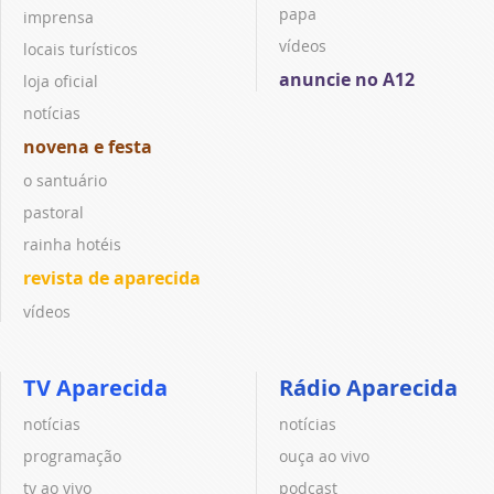
papa
imprensa
vídeos
locais turísticos
anuncie no A12
loja oficial
notícias
novena e festa
o santuário
pastoral
rainha hotéis
revista de aparecida
vídeos
TV Aparecida
Rádio Aparecida
notícias
notícias
programação
ouça ao vivo
tv ao vivo
podcast