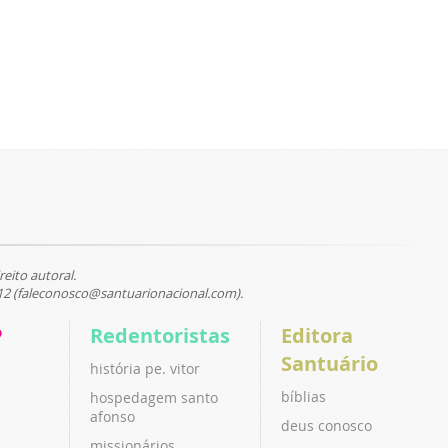
reito autoral.
12 (faleconosco@santuarionacional.com).
P
Redentoristas
Editora
Santuário
história pe. vitor
bíblias
hospedagem santo
afonso
deus conosco
missionários