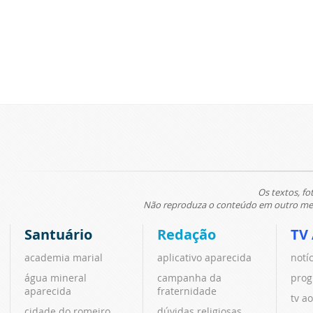
Os textos, fo
Não reproduza o conteúdo em outro meio
Santuário
Redação
TV
academia marial
aplicativo aparecida
notí
água mineral
campanha da
prog
aparecida
fraternidade
tv ao
cidade do romeiro
dúvidas religiosas