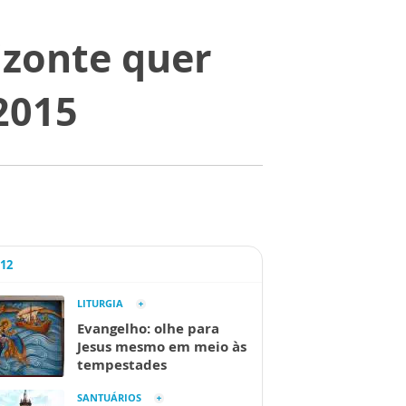
izonte quer
2015
A12
LITURGIA
Evangelho: olhe para
Jesus mesmo em meio às
tempestades
SANTUÁRIOS