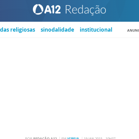
das religiosas
sinodalidade
institucional
ANUNC
POR
REDAÇÃO A12
EM
IGREJA
19 JAN 2015 - 10H37