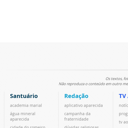
Os textos, fo
Não reproduza o conteúdo em outro meio
Santuário
Redação
TV
academia marial
aplicativo aparecida
notí
água mineral
campanha da
prog
aparecida
fraternidade
tv ao
cidade do romeiro
dúvidas religiosas