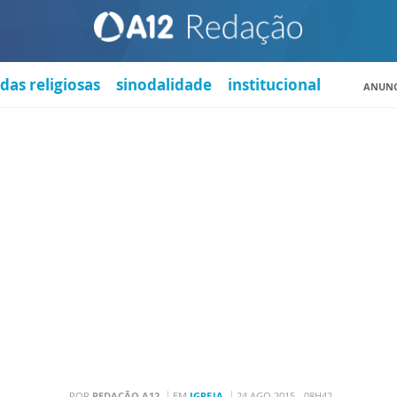
das religiosas
sinodalidade
institucional
ANUNC
POR
REDAÇÃO A12
EM
IGREJA
24 AGO 2015 - 08H42