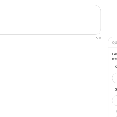
500
QU
Cad
me
S