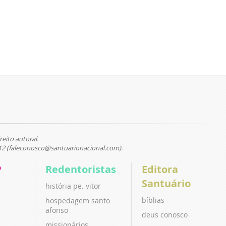
reito autoral.
12 (faleconosco@santuarionacional.com).
P
Redentoristas
Editora
Santuário
história pe. vitor
bíblias
hospedagem santo
afonso
deus conosco
missionários