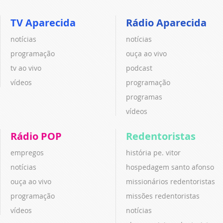
TV Aparecida
Rádio Aparecida
notícias
notícias
programação
ouça ao vivo
tv ao vivo
podcast
vídeos
programação
programas
vídeos
Rádio POP
Redentoristas
empregos
história pe. vitor
notícias
hospedagem santo afonso
ouça ao vivo
missionários redentoristas
programação
missões redentoristas
vídeos
notícias