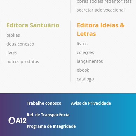
obras sociais redentoristas
secretariado vocacional
Editora Santuário
Editora Ideias &
Letras
bíblias
livros
deus conosco
coleções
livros
lançamentos
outros produtos
ebook
catálogo
Trabalhe conosco
Aviso de Privacidade
Rel. de Transparência
Programa de Integridade