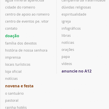
água mineral aparecida
campanha da fraternidade
cidade do romeiro
dúvidas religiosas
centro de apoio ao romeiro
espiritualidade
centro de eventos pe. vitor
igreja
contato
infográficos
doação
libras
notícias
família dos devotos
orações
história de nossa senhora
papa
imprensa
vídeos
locais turísticos
anuncie no A12
loja oficial
notícias
novena e festa
o santuário
pastoral
rainha hotéis