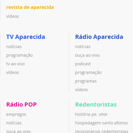
revista de aparecida
vídeos
TV Aparecida
Rádio Aparecida
notícias
notícias
programação
ouça ao vivo
tv ao vivo
podcast
vídeos
programação
programas
vídeos
Rádio POP
Redentoristas
empregos
história pe. vitor
notícias
hospedagem santo afonso
ouça ao vivo
missionários redentoristas