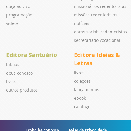
ouça ao vivo
missionários redentoristas
programação
missões redentoristas
vídeos
notícias
obras sociais redentoristas
secretariado vocacional
Editora Santuário
Editora Ideias &
Letras
bíblias
livros
deus conosco
coleções
livros
lançamentos
outros produtos
ebook
catálogo
Trabalhe conosco
Aviso de Privacidade