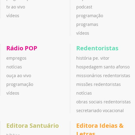
tv ao vivo
podcast
vídeos
programação
programas
vídeos
Rádio POP
Redentoristas
empregos
história pe. vitor
notícias
hospedagem santo afonso
ouça ao vivo
missionários redentoristas
programação
missões redentoristas
vídeos
notícias
obras sociais redentoristas
secretariado vocacional
Editora Santuário
Editora Ideias &
Letras