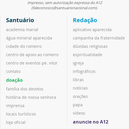
impresso, sem autorização expressa do A12
(faleconosco@santuarionacional.com).
Santuário
Redação
academia marial
aplicativo aparecida
água mineral aparecida
campanha da fraternidade
cidade do romeiro
dúvidas religiosas
centro de apoio ao romeiro
espiritualidade
centro de eventos pe. vitor
igreja
contato
infográficos
doação
libras
notícias
família dos devotos
orações
história de nossa senhora
papa
imprensa
vídeos
locais turísticos
anuncie no A12
loja oficial