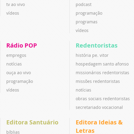
tv ao vivo
podcast
vídeos
programação
programas
vídeos
Rádio POP
Redentoristas
empregos
história pe. vitor
notícias
hospedagem santo afonso
ouça ao vivo
missionários redentoristas
programação
missões redentoristas
vídeos
notícias
obras sociais redentoristas
secretariado vocacional
Editora Santuário
Editora Ideias &
Letras
bíblias