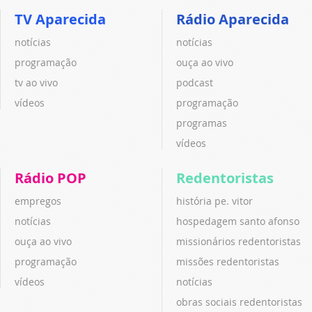
TV Aparecida
Rádio Aparecida
notícias
notícias
programação
ouça ao vivo
tv ao vivo
podcast
vídeos
programação
programas
vídeos
Rádio POP
Redentoristas
empregos
história pe. vitor
notícias
hospedagem santo afonso
ouça ao vivo
missionários redentoristas
programação
missões redentoristas
vídeos
notícias
obras sociais redentoristas