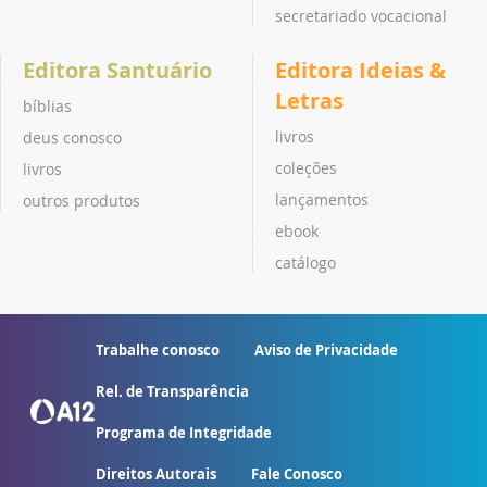
secretariado vocacional
Editora Santuário
Editora Ideias &
Letras
bíblias
livros
deus conosco
coleções
livros
lançamentos
outros produtos
ebook
catálogo
Trabalhe conosco
Aviso de Privacidade
Rel. de Transparência
Programa de Integridade
Direitos Autorais
Fale Conosco