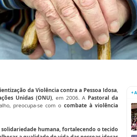
entização da Violência contra a Pessoa Idosa
,
+ 
ações Unidas (ONU)
, em 2006.
A
Pastoral da
alho, preocupa-se com o
combate à violência
 solidariedade humana, fortalecendo o tecido
elhorar a qualidade de vida das pessoas idosas