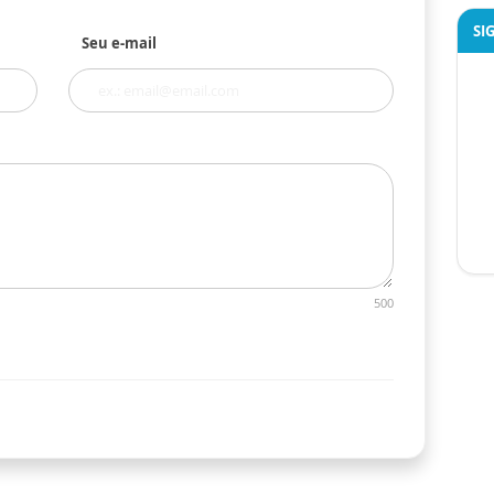
SI
Seu e-mail
500