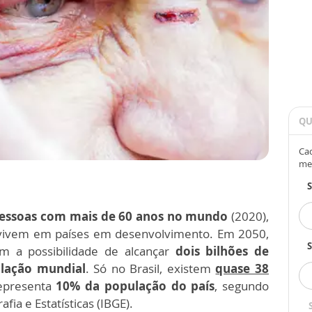
QU
Cad
me
 pessoas com mais de 60 anos no mundo
(2020),
vivem em países em desenvolvimento. Em 2050,
S
m a possibilidade de alcançar
dois bilhões de
lação mundial
. Só no Brasil, existem
quase 38
representa
10% da população do país
, segundo
fia e Estatísticas (IBGE).