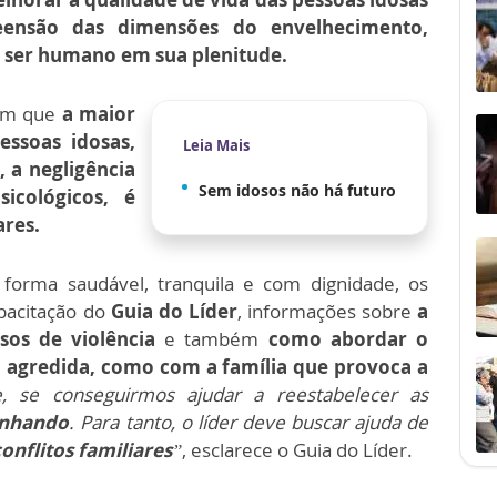
eensão das dimensões do envelhecimento,
 ser humano em sua plenitude.
am que
a maior
essoas idosas,
Leia Mais
 a negligência
Sem idosos não há futuro
icológicos, é
ares.
 forma saudável, tranquila e com dignidade, os
apacitação do
Guia do Líder
, informações sobre
a
sos de violência
e também
como abordar o
a agredida, como com a família que provoca a
 se conseguirmos ajudar a reestabelecer as
anhando
. Para tanto, o líder deve buscar ajuda de
onflitos familiares
”
, esclarece o Guia do Líder.