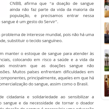
CNBB, afirma que “a doação de sangue
ainda não faz parte da vida da maioria da
população, e precisamos entrar nessa
 sangue é um gesto do Servir”.
m problema de interesse mundial, pois não há uma
de, substituir o tecido sanguíneo.
m manter o estoque de sangue para atender às
nciais, colocando em risco a saúde e a vida da
ndiais mostram que as doações sangue não
ões. Muitos países enfrentam dificuldades em
componentes, principalmente, aqueles em que há
comercialização do sangue, assim como o Brasil.
cidadania e solidariedade ao sensibilizar a
o sangue e da necessidade de tornar o doador
ra da doação de sangue é necessária uma educação