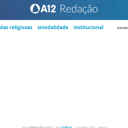
das religiosas
sinodalidade
institucional
ANUNC
POR
REDAÇÃO A12
EM
IGREJA
16 MAR 2015 - 08H32