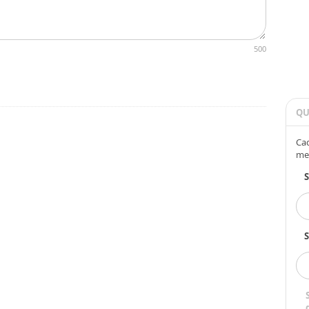
500
QU
Cad
me
S