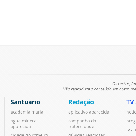
Os textos, fo
Não reproduza o conteúdo em outro meio
Santuário
Redação
TV
academia marial
aplicativo aparecida
notí
água mineral
campanha da
prog
aparecida
fraternidade
tv ao
cidade do romeiro
dúvidas religiosas