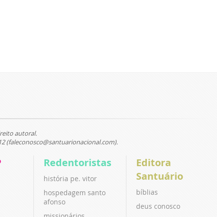
reito autoral.
12 (faleconosco@santuarionacional.com).
P
Redentoristas
Editora
Santuário
história pe. vitor
bíblias
hospedagem santo
afonso
deus conosco
missionários