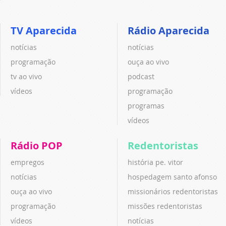
TV Aparecida
Rádio Aparecida
notícias
notícias
programação
ouça ao vivo
tv ao vivo
podcast
vídeos
programação
programas
vídeos
Rádio POP
Redentoristas
empregos
história pe. vitor
notícias
hospedagem santo afonso
ouça ao vivo
missionários redentoristas
programação
missões redentoristas
vídeos
notícias