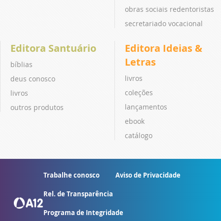
obras sociais redentoristas
secretariado vocacional
Editora Santuário
Editora Ideias &
Letras
bíblias
livros
deus conosco
coleções
livros
lançamentos
outros produtos
ebook
catálogo
Trabalhe conosco
Aviso de Privacidade
Rel. de Transparência
Programa de Integridade