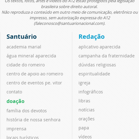
Os textos, fotos, artes e vídeos do A12 estão protegidos pela legislação
brasileira sobre direito autoral.
Não reproduza o conteúdo em outro meio de comunicação, eletrônico ou
impresso, sem autorização expressa do A12
(faleconosco@santuarionacional.com).
Santuário
Redação
academia marial
aplicativo aparecida
água mineral aparecida
campanha da fraternidade
cidade do romeiro
dúvidas religiosas
centro de apoio ao romeiro
espiritualidade
centro de eventos pe. vitor
igreja
contato
infográficos
doação
libras
notícias
família dos devotos
orações
história de nossa senhora
papa
imprensa
vídeos
locais turísticos