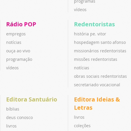
programas
vídeos
Rádio POP
Redentoristas
empregos
história pe. vitor
notícias
hospedagem santo afonso
ouça ao vivo
missionários redentoristas
programação
missões redentoristas
vídeos
notícias
obras sociais redentoristas
secretariado vocacional
Editora Santuário
Editora Ideias &
Letras
bíblias
livros
deus conosco
coleções
livros