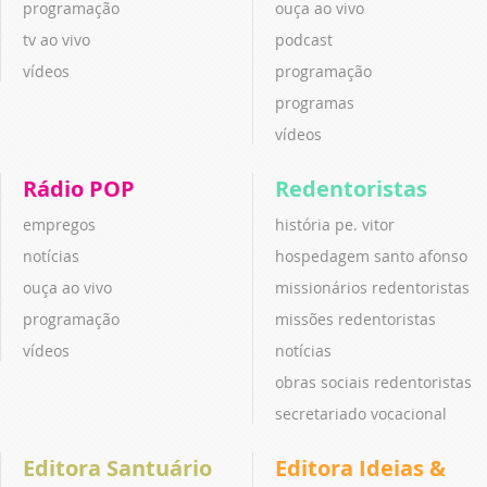
programação
ouça ao vivo
tv ao vivo
podcast
vídeos
programação
programas
vídeos
Rádio POP
Redentoristas
empregos
história pe. vitor
notícias
hospedagem santo afonso
ouça ao vivo
missionários redentoristas
programação
missões redentoristas
vídeos
notícias
obras sociais redentoristas
secretariado vocacional
Editora Santuário
Editora Ideias &