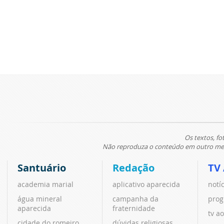
Os textos, fo
Não reproduza o conteúdo em outro meio
Santuário
Redação
TV
academia marial
aplicativo aparecida
notí
água mineral
campanha da
prog
aparecida
fraternidade
tv ao
cidade do romeiro
dúvidas religiosas