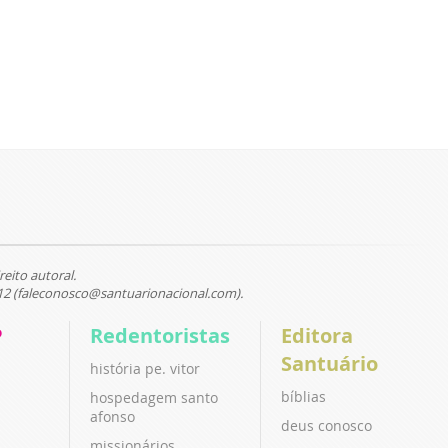
reito autoral.
12 (faleconosco@santuarionacional.com).
P
Redentoristas
Editora
Santuário
história pe. vitor
bíblias
hospedagem santo
afonso
deus conosco
missionários