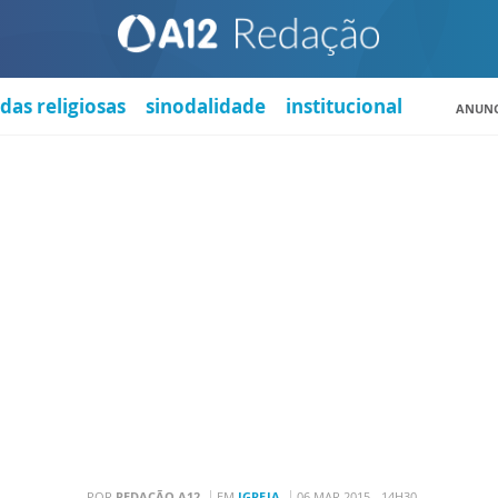
das religiosas
sinodalidade
institucional
ANUNC
POR
REDAÇÃO A12
EM
IGREJA
06 MAR 2015 - 14H30