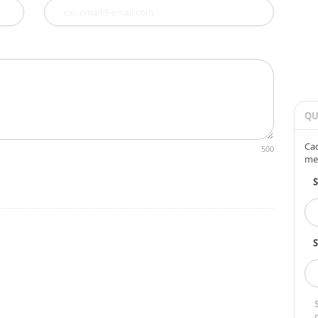
QU
Cad
500
me
S