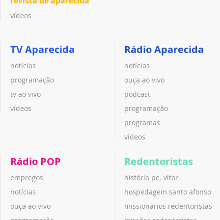
revista de aparecida
vídeos
TV Aparecida
Rádio Aparecida
notícias
notícias
programação
ouça ao vivo
tv ao vivo
podcast
vídeos
programação
programas
vídeos
Rádio POP
Redentoristas
empregos
história pe. vitor
notícias
hospedagem santo afonso
ouça ao vivo
missionários redentoristas