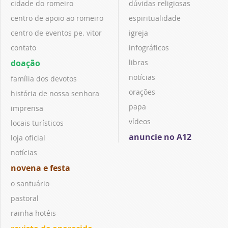
cidade do romeiro
dúvidas religiosas
centro de apoio ao romeiro
espiritualidade
centro de eventos pe. vitor
igreja
contato
infográficos
doação
libras
notícias
família dos devotos
orações
história de nossa senhora
papa
imprensa
vídeos
locais turísticos
anuncie no A12
loja oficial
notícias
novena e festa
o santuário
pastoral
rainha hotéis