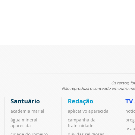
Os textos, fo
Não reproduza o conteúdo em outro meio
Santuário
Redação
TV
academia marial
aplicativo aparecida
notí
água mineral
campanha da
prog
aparecida
fraternidade
tv ao
cidade do romeiro
dúvidas religiosas