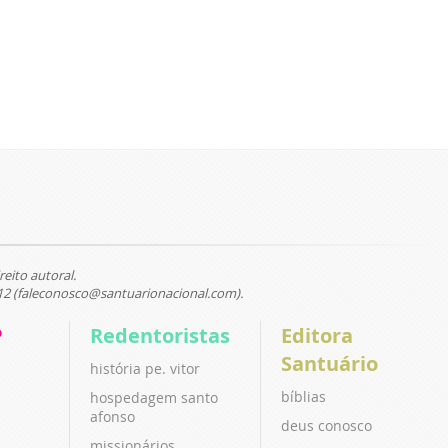
reito autoral.
12 (faleconosco@santuarionacional.com).
P
Redentoristas
Editora
Santuário
história pe. vitor
bíblias
hospedagem santo
afonso
deus conosco
missionários