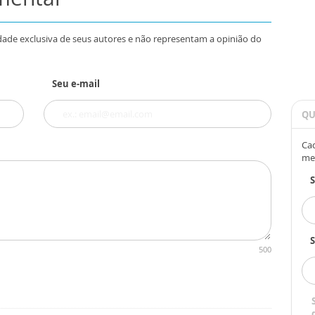
dade exclusiva de seus autores e não representam a opinião do
Seu e-mail
QU
Cad
me
S
500