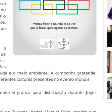
iva
 do
r o
os,
 ao
, a
 de
is.
ões
vida e o meio ambiente. A campanha pretende,
diferentes culturas presentes no evento mundial.
aterial gráfico para distribuição durante Jogos
al do Turismo, padre Manuel Filho, explica que