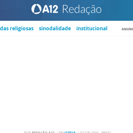
das religiosas
sinodalidade
institucional
ANUNC
POR
REDAÇÃO A12
EM
IGREJA
07 JUN 2016 - 08H37