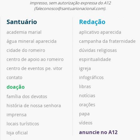
impresso, sem autorização expressa do A12
(faleconosco@santuarionacional.com).
Santuário
Redação
academia marial
aplicativo aparecida
água mineral aparecida
campanha da fraternidade
cidade do romeiro
dúvidas religiosas
centro de apoio ao romeiro
espiritualidade
centro de eventos pe. vitor
igreja
contato
infográficos
doação
libras
notícias
família dos devotos
orações
história de nossa senhora
papa
imprensa
vídeos
locais turísticos
anuncie no A12
loja oficial