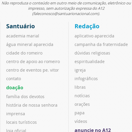
Não reproduza o conteúdo em outro meio de comunicação, eletrônico ou
impresso, sem autorização expressa do A12
(faleconosco@santuarionacional.com).
Santuário
Redação
academia marial
aplicativo aparecida
água mineral aparecida
campanha da fraternidade
cidade do romeiro
dúvidas religiosas
centro de apoio ao romeiro
espiritualidade
centro de eventos pe. vitor
igreja
contato
infográficos
doação
libras
notícias
família dos devotos
orações
história de nossa senhora
papa
imprensa
vídeos
locais turísticos
anuncie no A12
loja oficial