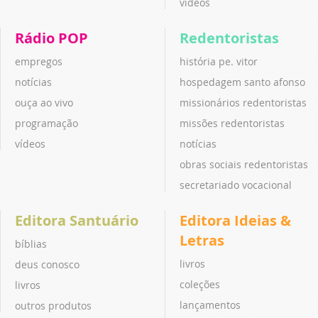
vídeos
Rádio POP
Redentoristas
empregos
história pe. vitor
notícias
hospedagem santo afonso
ouça ao vivo
missionários redentoristas
programação
missões redentoristas
vídeos
notícias
obras sociais redentoristas
secretariado vocacional
Editora Santuário
Editora Ideias &
Letras
bíblias
livros
deus conosco
coleções
livros
lançamentos
outros produtos