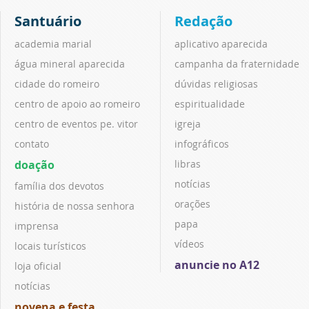
Santuário
Redação
academia marial
aplicativo aparecida
água mineral aparecida
campanha da fraternidade
cidade do romeiro
dúvidas religiosas
centro de apoio ao romeiro
espiritualidade
centro de eventos pe. vitor
igreja
contato
infográficos
doação
libras
notícias
família dos devotos
orações
história de nossa senhora
papa
imprensa
vídeos
locais turísticos
anuncie no A12
loja oficial
notícias
novena e festa