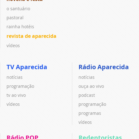
o santuário
pastoral
rainha hotéis
revista de aparecida
vídeos
TV Aparecida
Rádio Aparecida
notícias
notícias
programação
ouça ao vivo
tv ao vivo
podcast
vídeos
programação
programas
vídeos
Rádio POP
Redentoristas