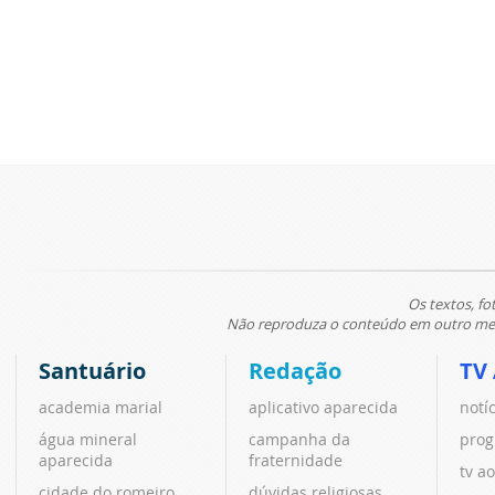
Os textos, fo
Não reproduza o conteúdo em outro meio
Santuário
Redação
TV
academia marial
aplicativo aparecida
notí
água mineral
campanha da
prog
aparecida
fraternidade
tv ao
cidade do romeiro
dúvidas religiosas