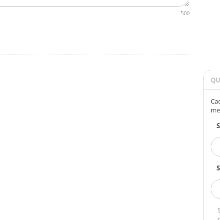
500
QU
Cad
me
S