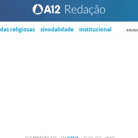
das religiosas
sinodalidade
institucional
ANUNC
POR
REDAÇÃO A12
EM
IGREJA
30 JAN 2015 - 08H00