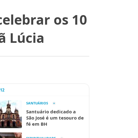
celebrar os 10
ã Lúcia
A12
SANTUÁRIOS
Santuário dedicado a
São José é um tesouro de
fé em BH