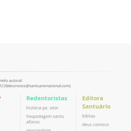
reito autoral.
12 (faleconosco@santuarionacional.com).
P
Redentoristas
Editora
Santuário
história pe. vitor
bíblias
hospedagem santo
afonso
deus conosco
missionários