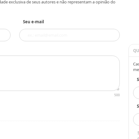
dade exclusiva de seus autores e não representam a opinião do
Seu e-mail
QU
Cad
me
500
S