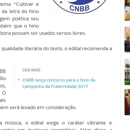
lema “Cultivar e
s da letra do hino
agem poética seu
ambém que o hino
ora possam ser usados versos livres.
 qualidade literária do texto, o edital recomenda a
LEIA MAIS
NBB
lio
CNBB lança concurso para o hino da
os,
Campanha da Fraternidade 2017
. O
ais
bém será levado em consideração.
da música, o edital exige o caráter vibrante e
luentes em qualquer assembleia. Além disso, a