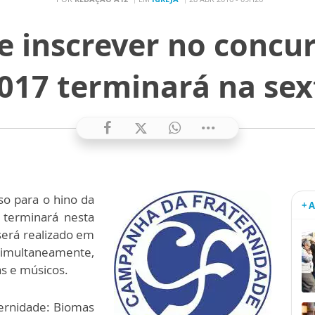
e inscrever no concu
017 terminará na sex
so para o hino da
+ 
terminará nesta
 será realizado em
simultaneamente,
as e músicos.
ernidade: Biomas