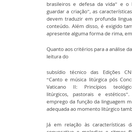
brasileiros e defesa da vida” e o 
guardar a criação”, as característica
devem traduzir em profunda lingu
conteúdo. Além disso, é exigido t
apresente alguma forma de rima, emb
Quanto aos critérios para a análise da
leitura do
subsídio técnico das Edições C
“Canto e música litúrgica pós Concí
Vaticano II: Princípios teológic
litúrgicos, pastorais e estéticos”
emprego da função da linguagem m
adequada ao momento litúrgico tam
Já em relação às características 
convocativo e melodias e ritmos f