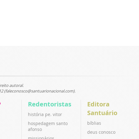
reito autoral.
12 (faleconosco@santuarionacional.com).
P
Redentoristas
Editora
Santuário
história pe. vitor
bíblias
hospedagem santo
afonso
deus conosco
missionários