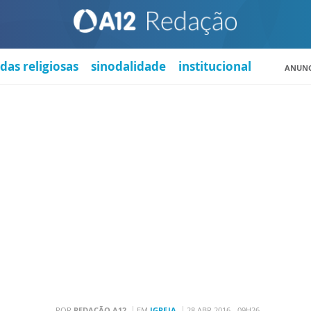
das religiosas
sinodalidade
institucional
ANUNC
POR
REDAÇÃO A12
EM
IGREJA
28 ABR 2016 - 09H26