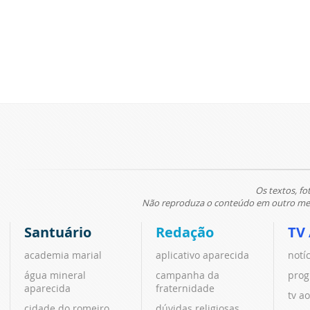
Os textos, fo
Não reproduza o conteúdo em outro meio
Santuário
Redação
TV
academia marial
aplicativo aparecida
notí
água mineral
campanha da
prog
aparecida
fraternidade
tv ao
cidade do romeiro
dúvidas religiosas