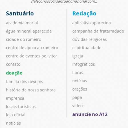
(faleconosco@santuarionacional.com).
Santuário
Redação
academia marial
aplicativo aparecida
água mineral aparecida
campanha da fraternidade
cidade do romeiro
dúvidas religiosas
centro de apoio ao romeiro
espiritualidade
centro de eventos pe. vitor
igreja
contato
infográficos
doação
libras
notícias
família dos devotos
orações
história de nossa senhora
papa
imprensa
vídeos
locais turísticos
anuncie no A12
loja oficial
notícias