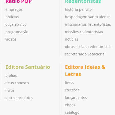
Rádio POP
Redentoristas
empregos
história pe. vitor
notícias
hospedagem santo afonso
ouça ao vivo
missionários redentoristas
programação
missões redentoristas
vídeos
notícias
obras sociais redentoristas
secretariado vocacional
Editora Santuário
Editora Ideias &
Letras
bíblias
livros
deus conosco
coleções
livros
lançamentos
outros produtos
ebook
catálogo