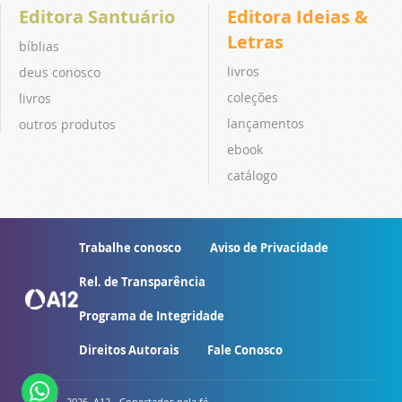
Editora Santuário
Editora Ideias &
Letras
bíblias
livros
deus conosco
coleções
livros
lançamentos
outros produtos
ebook
catálogo
Trabalhe conosco
Aviso de Privacidade
Rel. de Transparência
Programa de Integridade
Direitos Autorais
Fale Conosco
© 2007 - 2026. A12 - Conectados pela fé.