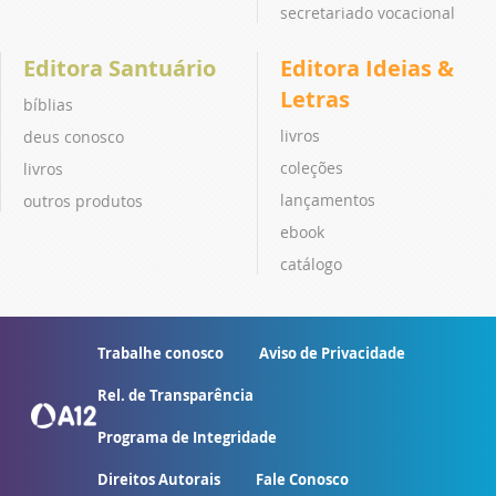
secretariado vocacional
Editora Santuário
Editora Ideias &
Letras
bíblias
livros
deus conosco
coleções
livros
lançamentos
outros produtos
ebook
catálogo
Trabalhe conosco
Aviso de Privacidade
Rel. de Transparência
Programa de Integridade
Direitos Autorais
Fale Conosco