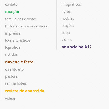
contato
infográficos
doação
libras
notícias
família dos devotos
orações
história de nossa senhora
papa
imprensa
vídeos
locais turísticos
anuncie no A12
loja oficial
notícias
novena e festa
o santuário
pastoral
rainha hotéis
revista de aparecida
vídeos