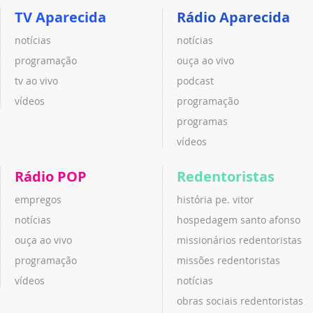
TV Aparecida
Rádio Aparecida
notícias
notícias
programação
ouça ao vivo
tv ao vivo
podcast
vídeos
programação
programas
vídeos
Rádio POP
Redentoristas
empregos
história pe. vitor
notícias
hospedagem santo afonso
ouça ao vivo
missionários redentoristas
programação
missões redentoristas
vídeos
notícias
obras sociais redentoristas