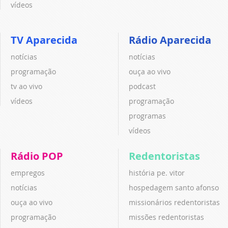
vídeos
TV Aparecida
Rádio Aparecida
notícias
notícias
programação
ouça ao vivo
tv ao vivo
podcast
vídeos
programação
programas
vídeos
Rádio POP
Redentoristas
empregos
história pe. vitor
notícias
hospedagem santo afonso
ouça ao vivo
missionários redentoristas
programação
missões redentoristas