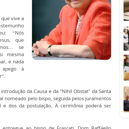
 que vive a
testemunho
veu: “Nós
esus, que
amos… se
 si mesma
mar, e nada
o apego à
r”.
 introdução da Causa e da "Nihil Obstat" da Santa
unal nomeado pelo bispo, seguida pelos juramentos
 e dos da postulação. A cerimônia poderá ser
 entregue ao bispo de Frascati, Dom Raffaello