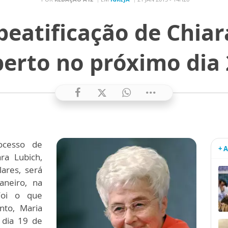
beatificação de Chiar
erto no próximo dia
ocesso de
+ 
ra Lubich,
ares, será
aneiro, na
 Foi o que
nto, Maria
 dia 19 de