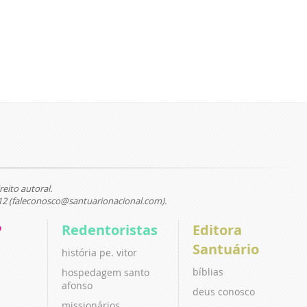
reito autoral.
12 (faleconosco@santuarionacional.com).
P
Redentoristas
Editora
Santuário
história pe. vitor
bíblias
hospedagem santo
afonso
deus conosco
missionários