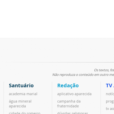
Os textos, fo
Não reproduza o conteúdo em outro meio
Santuário
Redação
TV
academia marial
aplicativo aparecida
notí
água mineral
campanha da
prog
aparecida
fraternidade
tv ao
cidade do romeiro
dúvidas religiosas