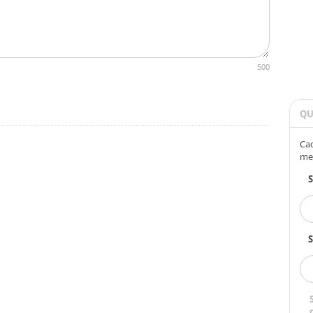
500
QU
Cad
me
S