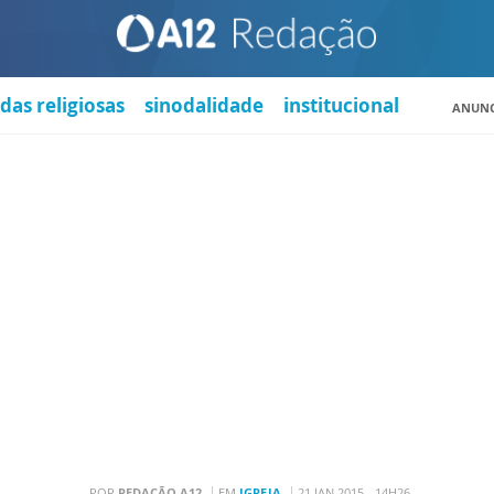
das religiosas
sinodalidade
institucional
ANUNC
POR
REDAÇÃO A12
EM
IGREJA
21 JAN 2015 - 14H26