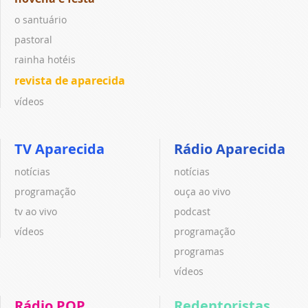
o santuário
pastoral
rainha hotéis
revista de aparecida
vídeos
TV Aparecida
Rádio Aparecida
notícias
notícias
programação
ouça ao vivo
tv ao vivo
podcast
vídeos
programação
programas
vídeos
Rádio POP
Redentoristas