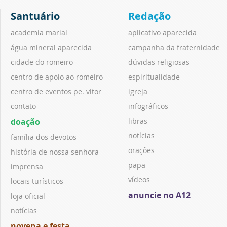
Santuário
Redação
academia marial
aplicativo aparecida
água mineral aparecida
campanha da fraternidade
cidade do romeiro
dúvidas religiosas
centro de apoio ao romeiro
espiritualidade
centro de eventos pe. vitor
igreja
contato
infográficos
doação
libras
notícias
família dos devotos
orações
história de nossa senhora
papa
imprensa
vídeos
locais turísticos
anuncie no A12
loja oficial
notícias
novena e festa