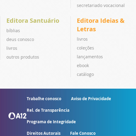
secretariado vocacional
Editora Santuário
Editora Ideias &
Letras
bíblias
livros
deus conosco
coleções
livros
lançamentos
outros produtos
ebook
catálogo
Trabalhe conosco
Aviso de Privacidade
Rel. de Transparência
Programa de Integridade
Direitos Autorais
Fale Conosco