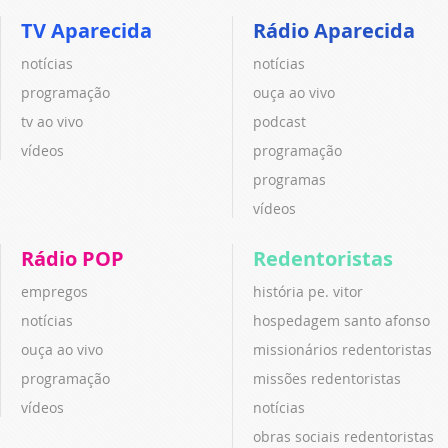
TV Aparecida
Rádio Aparecida
notícias
notícias
programação
ouça ao vivo
tv ao vivo
podcast
vídeos
programação
programas
vídeos
Rádio POP
Redentoristas
empregos
história pe. vitor
notícias
hospedagem santo afonso
ouça ao vivo
missionários redentoristas
programação
missões redentoristas
vídeos
notícias
obras sociais redentoristas