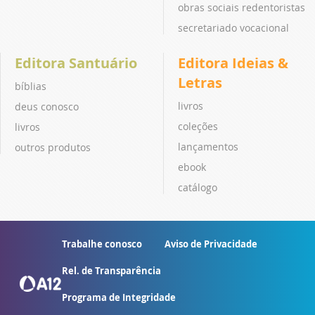
obras sociais redentoristas
secretariado vocacional
Editora Santuário
Editora Ideias &
Letras
bíblias
livros
deus conosco
coleções
livros
lançamentos
outros produtos
ebook
catálogo
Trabalhe conosco
Aviso de Privacidade
Rel. de Transparência
Programa de Integridade