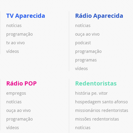
TV Aparecida
Rádio Aparecida
notícias
notícias
programação
ouça ao vivo
tv ao vivo
podcast
vídeos
programação
programas
vídeos
Rádio POP
Redentoristas
empregos
história pe. vitor
notícias
hospedagem santo afonso
ouça ao vivo
missionários redentoristas
programação
missões redentoristas
vídeos
notícias