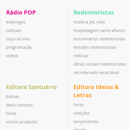
Rádio POP
Redentoristas
empregos
história pe. vitor
notícias
hospedagem santo afonso
ouça ao vivo
missionários redentoristas
programação
missões redentoristas
vídeos
notícias
obras sociais redentoristas
secretariado vocacional
Editora Santuário
Editora Ideias &
Letras
bíblias
livros
deus conosco
coleções
livros
lançamentos
outros produtos
ebook