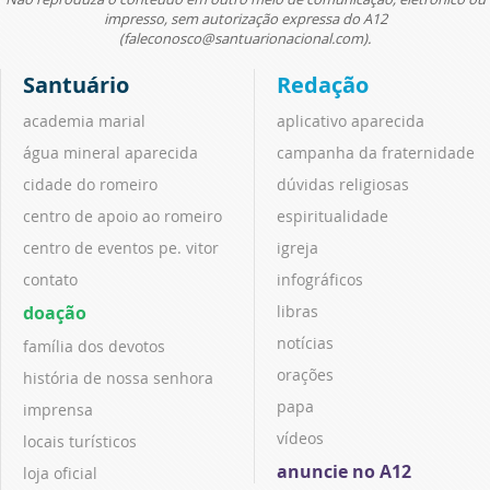
impresso, sem autorização expressa do A12
(faleconosco@santuarionacional.com).
Santuário
Redação
academia marial
aplicativo aparecida
água mineral aparecida
campanha da fraternidade
cidade do romeiro
dúvidas religiosas
centro de apoio ao romeiro
espiritualidade
centro de eventos pe. vitor
igreja
contato
infográficos
doação
libras
notícias
família dos devotos
orações
história de nossa senhora
papa
imprensa
vídeos
locais turísticos
anuncie no A12
loja oficial