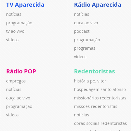
TV Aparecida
Rádio Aparecida
notícias
notícias
programação
ouça ao vivo
tv ao vivo
podcast
vídeos
programação
programas
vídeos
Rádio POP
Redentoristas
empregos
história pe. vitor
notícias
hospedagem santo afonso
ouça ao vivo
missionários redentoristas
programação
missões redentoristas
vídeos
notícias
obras sociais redentoristas