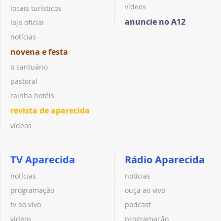
vídeos
locais turísticos
anuncie no A12
loja oficial
notícias
novena e festa
o santuário
pastoral
rainha hotéis
revista de aparecida
vídeos
TV Aparecida
Rádio Aparecida
notícias
notícias
programação
ouça ao vivo
tv ao vivo
podcast
vídeos
programação