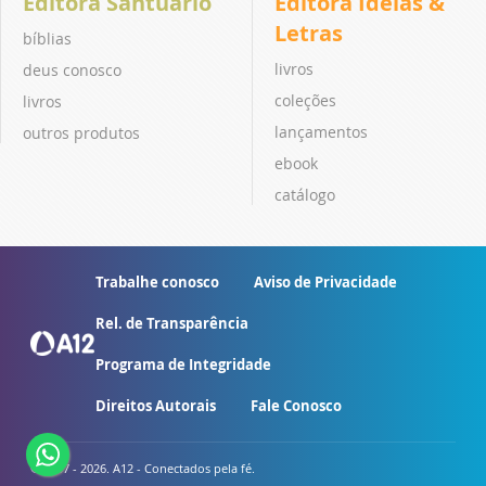
Editora Santuário
Editora Ideias &
Letras
bíblias
livros
deus conosco
coleções
livros
lançamentos
outros produtos
ebook
catálogo
Trabalhe conosco
Aviso de Privacidade
Rel. de Transparência
Programa de Integridade
Direitos Autorais
Fale Conosco
© 2007 - 2026. A12 - Conectados pela fé.