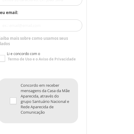
eu email:
Saiba mais sobre como usamos seus
dados
Li e concordo com o
Termo de Uso
e o
Aviso de Privacidade
Concordo em receber
mensagens da Casa da Mãe
Aparecida, através do
grupo Santuário Nacional e
Rede Aparecida de
Comunicação