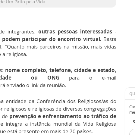
de Um Grito pela Vida
de integrantes,
outras pessoas interessadas
-
-
podem participar do encontro virtual.
Basta
il. "Quanto mais parceiros na missão, mais vidas
a religiosa.
os:
nome completo, telefone, cidade e estado,
 Entidade ou ONG
para o e-mail
rá enviado o link da reunião.
QU
a entidade da Conferência dos Religiosos/as do
Cad
 religiosos e religiosas de diversas congregações
me
s de
prevenção e enfrentamento ao tráfico de
que integra a instância mundial da Vida Religiosa
ue está presente em mais de 70 países.