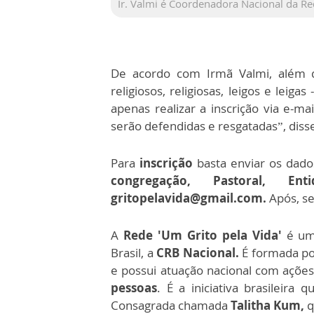
Ir. Valmi é Coordenadora Nacional da Re
De acordo com Irmã Valmi, além 
religiosos, religiosas, leigos e leigas 
apenas realizar a inscrição via e-ma
serão defendidas e resgatadas”, disse 
Para
inscrição
basta enviar os dad
congregação, Pastoral,
gritopelavida@gmail.com.
Após, se
A
Rede 'Um Grito pela Vida'
é um
Brasil, a
CRB Nacional.
É formada por
e possui atuação nacional com açõe
pessoas
. É a iniciativa brasileira 
Consagrada chamada
Talitha Kum,
q