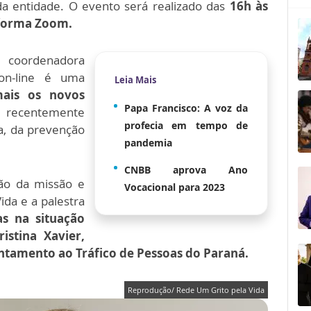
da entidade. O evento será realizado das
16h às
taforma Zoom.
coordenadora
 on-line é uma
Leia Mais
mais os novos
Papa Francisco: A voz da
ecentemente
profecia em tempo de
a, da prevenção
pandemia
CNBB aprova Ano
ão da missão e
Vocacional para 2023
ida e a palestra
as na situação
istina Xavier,
tamento ao Tráfico de Pessoas do Paraná.
Reprodução/ Rede Um Grito pela Vida