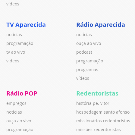
vídeos
TV Aparecida
Rádio Aparecida
notícias
notícias
programação
ouça ao vivo
tv ao vivo
podcast
vídeos
programação
programas
vídeos
Rádio POP
Redentoristas
empregos
história pe. vitor
notícias
hospedagem santo afonso
ouça ao vivo
missionários redentoristas
programação
missões redentoristas