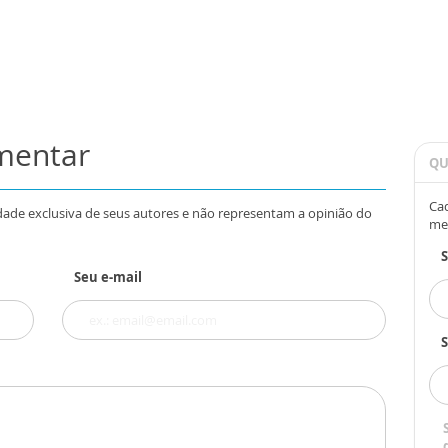
omentar
QU
Cad
dade exclusiva de seus autores e não representam a opinião do
me
Seu e-mail
S