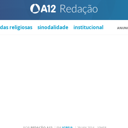
das religiosas
sinodalidade
institucional
ANUNC
POR
REDAÇÃO A12
EM
IGREJA
29 JAN 2014 - 10H58