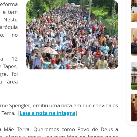
Reforma
’ e tem
. Neste
aróquia
o, no
o a 12
e Tapes,
re, foi
a área
ime Spengler, emitiu uma nota em que convida os
 Terra. |
Leia a nota na íntegra
|
da Mãe Terra. Queremos como Povo de Deus a
a, elevar a nossa voz num hino de louvor pelos