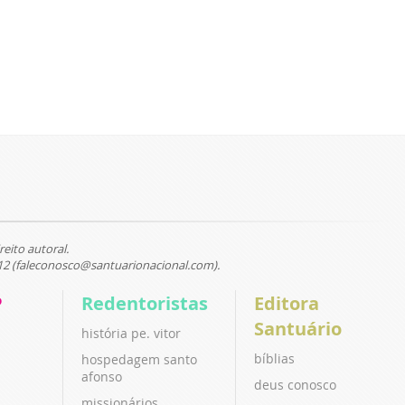
reito autoral.
12 (faleconosco@santuarionacional.com).
P
Redentoristas
Editora
Santuário
história pe. vitor
bíblias
hospedagem santo
afonso
deus conosco
missionários