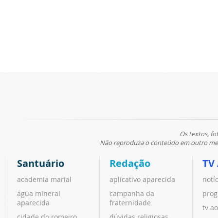
Os textos, fo
Não reproduza o conteúdo em outro meio
Santuário
Redação
TV
academia marial
aplicativo aparecida
notí
água mineral
campanha da
prog
aparecida
fraternidade
tv ao
cidade do romeiro
dúvidas religiosas