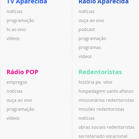
TV Aparecida
Rádio Aparecida
notícias
notícias
programação
ouça ao vivo
tv ao vivo
podcast
vídeos
programação
programas
vídeos
Rádio POP
Redentoristas
empregos
história pe. vitor
notícias
hospedagem santo afonso
ouça ao vivo
missionários redentoristas
programação
missões redentoristas
vídeos
notícias
obras sociais redentoristas
secretariado vocacional