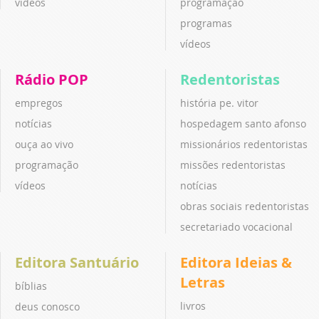
vídeos
programação
programas
vídeos
Rádio POP
Redentoristas
empregos
história pe. vitor
notícias
hospedagem santo afonso
ouça ao vivo
missionários redentoristas
programação
missões redentoristas
vídeos
notícias
obras sociais redentoristas
secretariado vocacional
Editora Santuário
Editora Ideias &
Letras
bíblias
livros
deus conosco