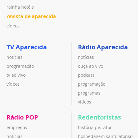
rainha hotéis
revista de aparecida
vídeos
TV Aparecida
Rádio Aparecida
notícias
notícias
programação
ouça ao vivo
tv ao vivo
podcast
vídeos
programação
programas
vídeos
Rádio POP
Redentoristas
empregos
história pe. vitor
notícias
hospedagem santo afonso