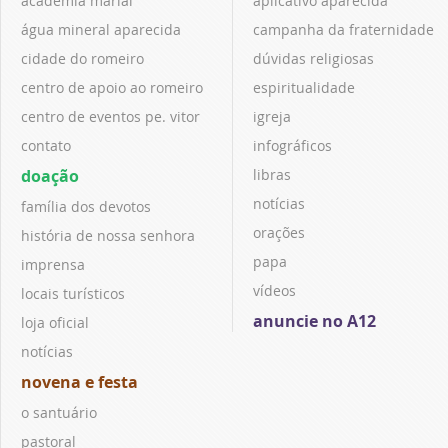
academia marial
aplicativo aparecida
água mineral aparecida
campanha da fraternidade
cidade do romeiro
dúvidas religiosas
centro de apoio ao romeiro
espiritualidade
centro de eventos pe. vitor
igreja
contato
infográficos
doação
libras
notícias
família dos devotos
orações
história de nossa senhora
papa
imprensa
vídeos
locais turísticos
anuncie no A12
loja oficial
notícias
novena e festa
o santuário
pastoral