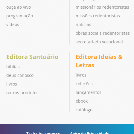
ouça ao vivo
missionários redentoristas
programação
missões redentoristas
vídeos
notícias
obras sociais redentoristas
secretariado vocacional
Editora Santuário
Editora Ideias &
Letras
bíblias
livros
deus conosco
coleções
livros
lançamentos
outros produtos
ebook
catálogo
Trabalhe conosco
Aviso de Privacidade