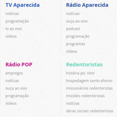
TV Aparecida
Rádio Aparecida
notícias
notícias
programação
ouça ao vivo
tv ao vivo
podcast
vídeos
programação
programas
vídeos
Rádio POP
Redentoristas
empregos
história pe. vitor
notícias
hospedagem santo afonso
ouça ao vivo
missionários redentoristas
programação
missões redentoristas
vídeos
notícias
obras sociais redentoristas