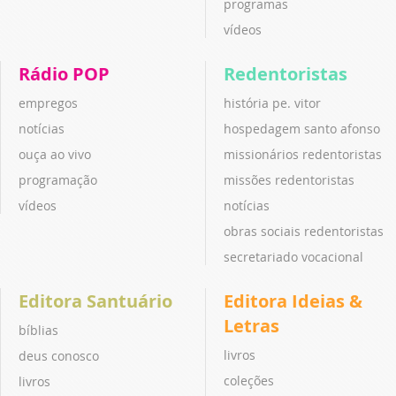
programas
vídeos
Rádio POP
Redentoristas
empregos
história pe. vitor
notícias
hospedagem santo afonso
ouça ao vivo
missionários redentoristas
programação
missões redentoristas
vídeos
notícias
obras sociais redentoristas
secretariado vocacional
Editora Santuário
Editora Ideias &
Letras
bíblias
livros
deus conosco
coleções
livros