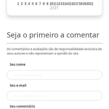
1
2
3
4
5
6
7
8
9
10
11
12
13
14
15
16
17
18
19
20
21
2
/21
Seja o primeiro a comentar
Os comentários e avaliações são de responsabilidade exclusiva de
seus autores e não representam a opinião do site.
Seu nome
Seu e-mail
Seu comentário