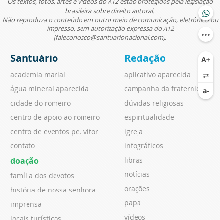
Os textos, fotos, artes e vídeos do A12 estão protegidos pela legislação
brasileira sobre direito autoral.
Não reproduza o conteúdo em outro meio de comunicação, eletrônico ou
impresso, sem autorização expressa do A12
(faleconosco@santuarionacional.com).
Santuário
Redação
academia marial
aplicativo aparecida
água mineral aparecida
campanha da fraternidade
cidade do romeiro
dúvidas religiosas
centro de apoio ao romeiro
espiritualidade
centro de eventos pe. vitor
igreja
contato
infográficos
doação
libras
notícias
família dos devotos
orações
história de nossa senhora
papa
imprensa
vídeos
locais turísticos