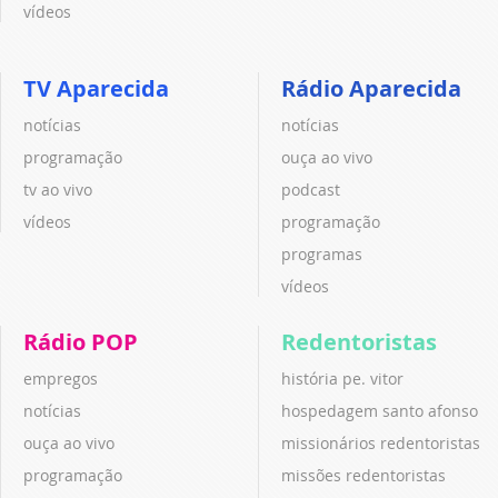
vídeos
TV Aparecida
Rádio Aparecida
notícias
notícias
programação
ouça ao vivo
tv ao vivo
podcast
vídeos
programação
programas
vídeos
Rádio POP
Redentoristas
empregos
história pe. vitor
notícias
hospedagem santo afonso
ouça ao vivo
missionários redentoristas
programação
missões redentoristas