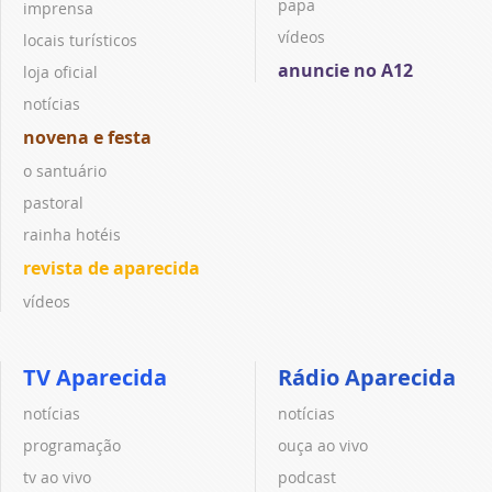
papa
imprensa
vídeos
locais turísticos
anuncie no A12
loja oficial
notícias
novena e festa
o santuário
pastoral
rainha hotéis
revista de aparecida
vídeos
TV Aparecida
Rádio Aparecida
notícias
notícias
programação
ouça ao vivo
tv ao vivo
podcast