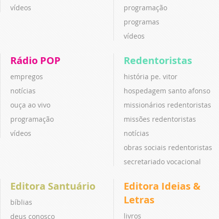
vídeos
programação
programas
vídeos
Rádio POP
Redentoristas
empregos
história pe. vitor
notícias
hospedagem santo afonso
ouça ao vivo
missionários redentoristas
programação
missões redentoristas
vídeos
notícias
obras sociais redentoristas
secretariado vocacional
Editora Santuário
Editora Ideias &
Letras
bíblias
livros
deus conosco