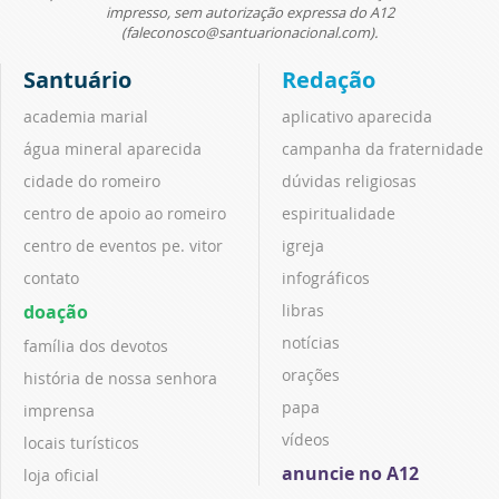
impresso, sem autorização expressa do A12
(faleconosco@santuarionacional.com).
Santuário
Redação
academia marial
aplicativo aparecida
água mineral aparecida
campanha da fraternidade
cidade do romeiro
dúvidas religiosas
centro de apoio ao romeiro
espiritualidade
centro de eventos pe. vitor
igreja
contato
infográficos
doação
libras
notícias
família dos devotos
orações
história de nossa senhora
papa
imprensa
vídeos
locais turísticos
anuncie no A12
loja oficial