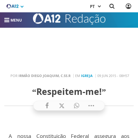
PT
MENU
POR
IRMÃO DIEGO JOAQUIM, C.SS.R
EM
IGREJA
09 JUN 2015 - 08H57
“Respeitem-me!”
A nossa Constituição Federal assegura aos