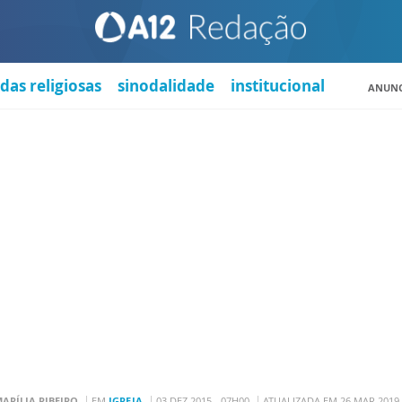
das religiosas
sinodalidade
institucional
ANUNC
ARÍLIA RIBEIRO
EM
IGREJA
03 DEZ 2015 - 07H00
ATUALIZADA EM 26 MAR 2019 