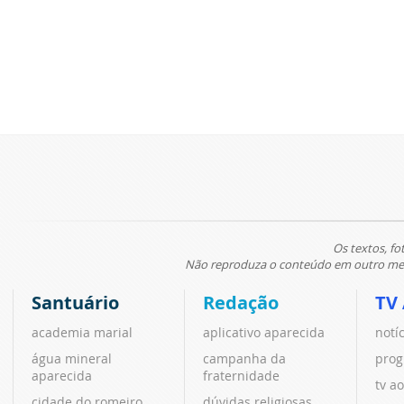
Os textos, fo
Não reproduza o conteúdo em outro meio
Santuário
Redação
TV
academia marial
aplicativo aparecida
notí
água mineral
campanha da
prog
aparecida
fraternidade
tv ao
cidade do romeiro
dúvidas religiosas