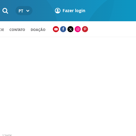
Fazer login
PT
IE
CONTATO
DOAÇÃO
- 12H06