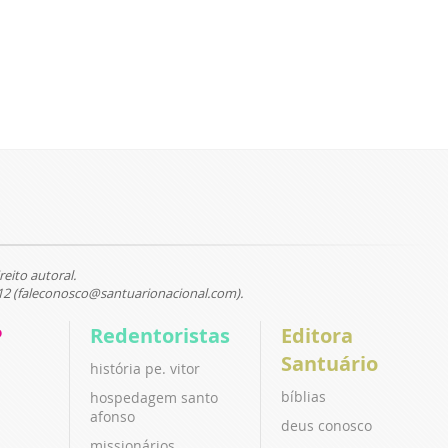
reito autoral.
12 (faleconosco@santuarionacional.com).
P
Redentoristas
Editora
Santuário
história pe. vitor
bíblias
hospedagem santo
afonso
deus conosco
missionários