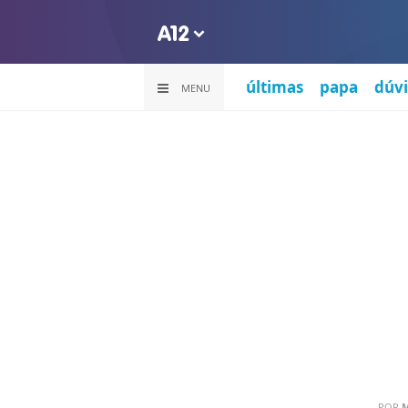
últimas
papa
dúvi
MENU
POR
M