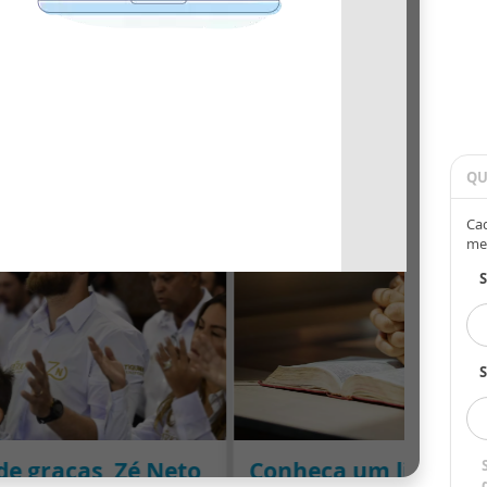
QU
Cad
me
S