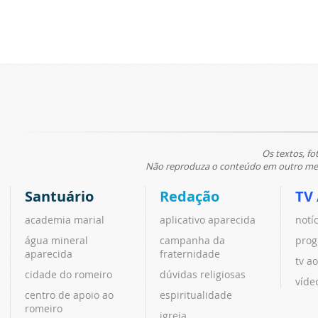
Os textos, fo
Não reproduza o conteúdo em outro meio
Santuário
Redação
TV
academia marial
aplicativo aparecida
notí
água mineral
campanha da
prog
aparecida
fraternidade
tv ao
cidade do romeiro
dúvidas religiosas
víde
centro de apoio ao
espiritualidade
romeiro
igreja