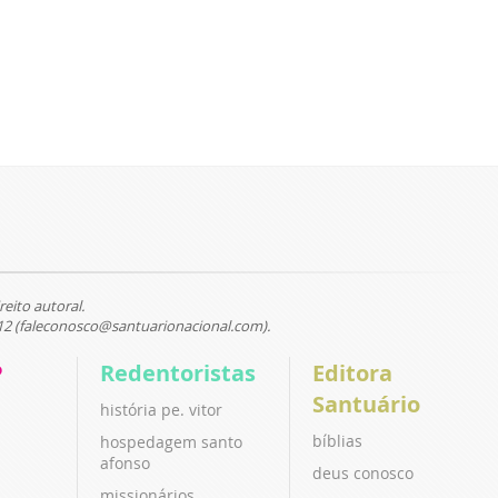
reito autoral.
12 (faleconosco@santuarionacional.com).
P
Redentoristas
Editora
Santuário
história pe. vitor
bíblias
hospedagem santo
afonso
deus conosco
missionários