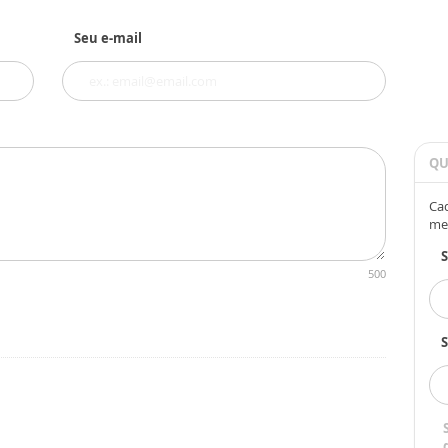
Seu e-mail
QU
Cad
me
500
S