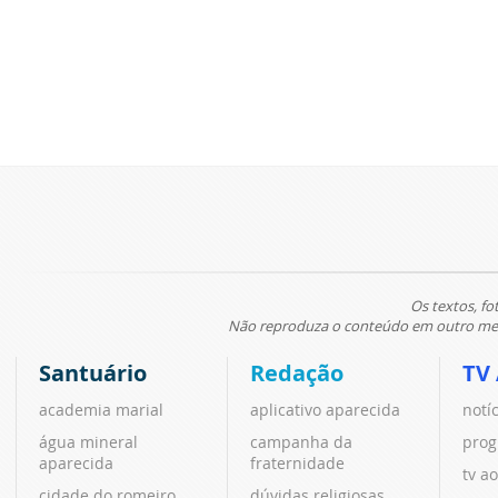
Os textos, fo
Não reproduza o conteúdo em outro meio
Santuário
Redação
TV
academia marial
aplicativo aparecida
notí
água mineral
campanha da
prog
aparecida
fraternidade
tv ao
cidade do romeiro
dúvidas religiosas