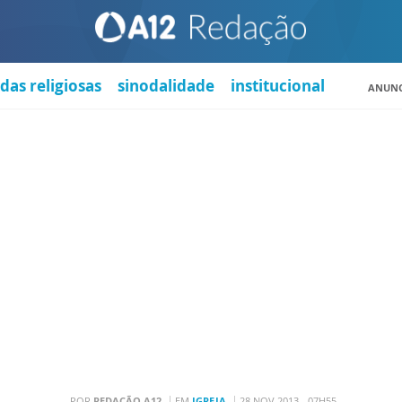
das religiosas
sinodalidade
institucional
ANUNC
POR
REDAÇÃO A12
EM
IGREJA
28 NOV 2013 - 07H55